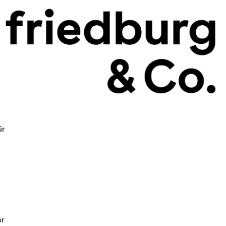
ür
g
er