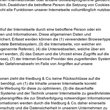
lich. Deaktiviert die betroffene Person die Setzung von Cookies
ht alle Funktionen unserer Internetseite vollumfänglich nutzbar
ufruf der Internetseite durch eine betroffene Person oder ein
ten und Informationen. Diese allgemeinen Daten und
eichert. Erfasst werden können die (1) verwendeten Browsertyp
ete Betriebssystem, (3) die Internetseite, von welcher ein
ogenannte Referrer), (4) die Unterwebseiten, welche über ein
rt werden, (5) das Datum und die Uhrzeit eines Zugriffs auf die
resse), (7) der Internet-Service-Provider des zugreifenden Syste
 der Gefahrenabwehr im Falle von Angriffen auf unsere
onen zieht die friedburg & Co. keine Rückschlüsse auf die
enötigt, um (1) die Inhalte unserer Internetseite korrekt
 die Werbung für diese zu optimieren, (3) die dauerhafte
 Systeme und der Technik unserer Internetseite zu gewährleiste
yberangriffes die zur Strafverfolgung notwendigen Informatione
rmationen werden durch die friedburg & Co. daher einerseits
atenschutz und die Datensicherheit in unserem Unternehmen zu