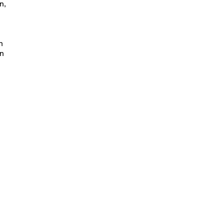
n,
n
en