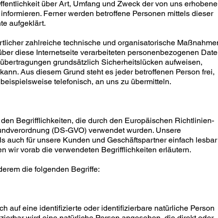
fentlichkeit über Art, Umfang und Zweck der von uns erhobene
nformieren. Ferner werden betroffene Personen mittels dieser
e aufgeklärt.
wortlicher zahlreiche technische und organisatorische Maßnahme
über diese Internetseite verarbeiteten personenbezogenen Dat
nübertragungen grundsätzlich Sicherheitslücken aufweisen,
kann. Aus diesem Grund steht es jeder betroffenen Person frei,
ispielsweise telefonisch, an uns zu übermitteln.
den Begrifflichkeiten, die durch den Europäischen Richtlinien-
rundverordnung (DS-GVO) verwendet wurden. Unsere
 als auch für unsere Kunden und Geschäftspartner einfach lesbar
n wir vorab die verwendeten Begrifflichkeiten erläutern.
erem die folgenden Begriffe:
 auf eine identifizierte oder identifizierbare natürliche Person
izierbar wird eine natürliche Person angesehen, die direkt oder