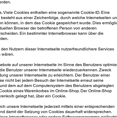
erden.
. Viele Cookies enthalten eine sogenannte Cookie-ID. Eine
 besteht aus einer Zeichenfolge, durch welche Internetseiten u
n können, in dem das Cookie gespeichert wurde. Dies ermögli
iduellen Browser der betroffenen Person von anderen
rscheiden. Ein bestimmter Internetbrowser kann über die
rden.
den Nutzern dieser Internetseite nutzerfreundlichere Services
h wären.
ebote auf unserer Internetseite im Sinne des Benutzers optimie
die Benutzer unserer Internetseite wiederzuerkennen. Zweck
ng unserer Internetseite zu erleichtern. Der Benutzer einer
se nicht bei jedem Besuch der Internetseite erneut seine
te und dem auf dem Computersystem des Benutzers abgelegten
 Cookie eines Warenkorbes im Online-Shop. Der Online-Shop
arenkorb gelegt hat, über ein Cookie.
h unsere Internetseite jederzeit mittels einer entsprechenden
 und damit der Setzung von Cookies dauerhaft widersprechen.
 einen Internetbrowser oder andere Softwareprogramme gelöscht