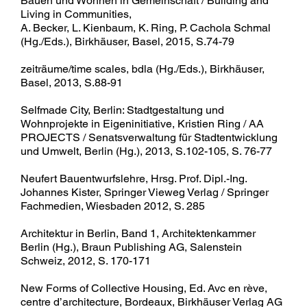
Bauen und Wohnen in Gemeinschaft / Building and
Living in Communities,
A. Becker, L. Kienbaum, K. Ring, P. Cachola Schmal
(Hg./Eds.), Birkhäuser, Basel, 2015, S.74-79
zeiträume/time scales, bdla (Hg./Eds.), Birkhäuser,
Basel, 2013, S.88-91
Selfmade City, Berlin: Stadtgestaltung und
Wohnprojekte in Eigeninitiative, Kristien Ring / AA
PROJECTS / Senatsverwaltung für Stadtentwicklung
und Umwelt, Berlin (Hg.), 2013, S.102-105, S. 76-77
Neufert Bauentwurfslehre, Hrsg. Prof. Dipl.-Ing.
Johannes Kister, Springer Vieweg Verlag / Springer
Fachmedien, Wiesbaden 2012, S. 285
Architektur in Berlin, Band 1, Architektenkammer
Berlin (Hg.), Braun Publishing AG, Salenstein
Schweiz, 2012, S. 170-171
New Forms of Collective Housing, Ed. Avc en rève,
centre d’architecture, Bordeaux, Birkhäuser Verlag AG